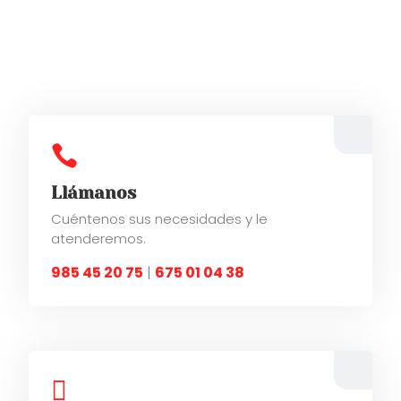

Llámanos
Cuéntenos sus necesidades y le
atenderemos.
985 45 20 75
|
675 01 04 38
