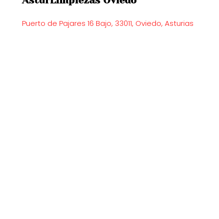
AsturLimpiezas Oviedo
Puerto de Pajares 16 Bajo, 33011, Oviedo, Asturias
Limpieza de casas en Asturias
|
Limpieza de
oficinas en Asturias